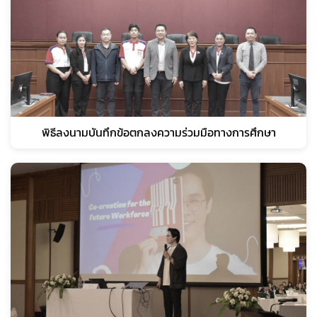
พิธีลงนามบันทึกข้อตกลงความร่วมมือทางการศึกษา