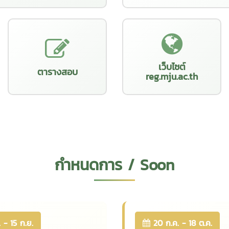
เว็บไซต์
ตารางสอบ
reg.mju.ac.th
กำหนดการ / Soon
 - 15 ก.ย.
20 ก.ค. - 18 ต.ค.