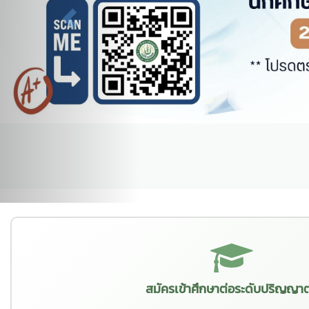
สมัครเข้าศึกษาต่อระดับปริญญาต