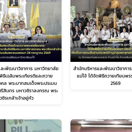
และพัฒนาวิชาการ มหาวิทยาลัย
สำนักบริหารและพัฒนาวิชาการ
มพิธีเฉลิมพระเกียรติและถวาย
แม่โจ้ ได้จัดพิธีถวายเทียนพ
งคล พระบาทสมเด็จพระปรเมน
2569
ศรีสินทร มหาวชิราลงกรณ พระ
วชิรเกล้าเจ้าอยู่หัว