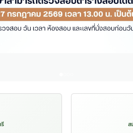
รี
สม