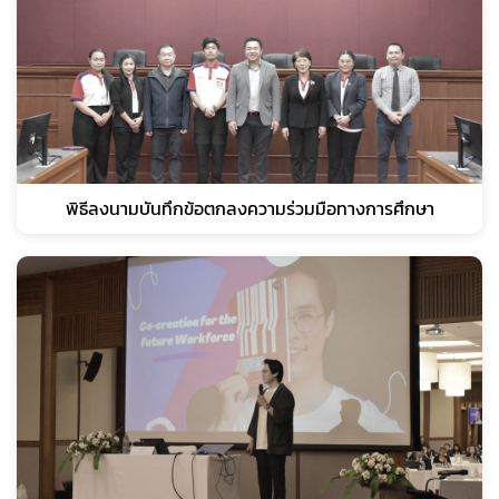
พิธีลงนามบันทึกข้อตกลงความร่วมมือทางการศึกษา