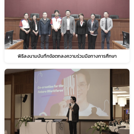
พิธีลงนามบันทึกข้อตกลงความร่วมมือทางการศึกษา