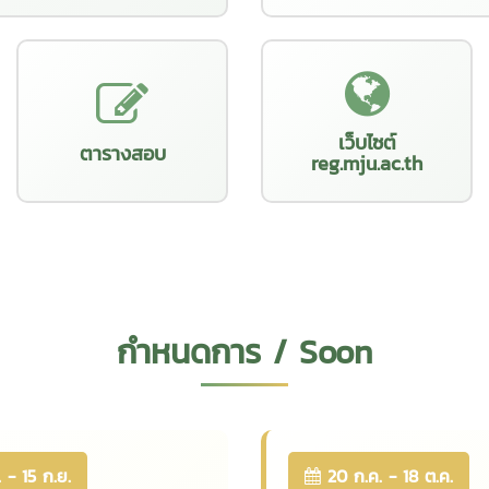
เว็บไซต์
ตารางสอบ
reg.mju.ac.th
กำหนดการ / Soon
 - 15 ก.ย.
20 ก.ค. - 18 ต.ค.