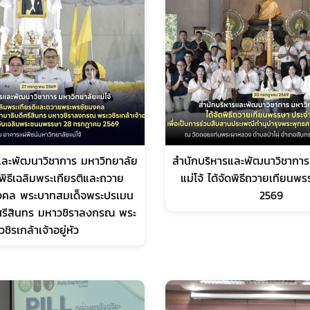
และพัฒนาวิชาการ มหาวิทยาลัย
สำนักบริหารและพัฒนาวิชาการ
มพิธีเฉลิมพระเกียรติและถวาย
แม่โจ้ ได้จัดพิธีถวายเทียนพ
งคล พระบาทสมเด็จพระปรเมน
2569
ศรีสินทร มหาวชิราลงกรณ พระ
วชิรเกล้าเจ้าอยู่หัว