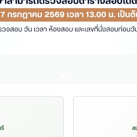
รี
สม