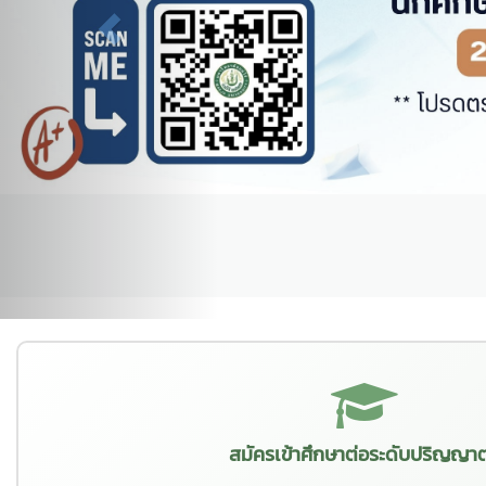
สมัครเข้าศึกษาต่อระดับปริญญาต