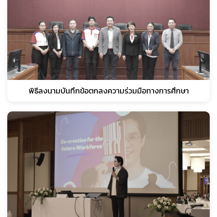
พิธีลงนามบันทึกข้อตกลงความร่วมมือทางการศึกษา