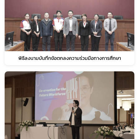
พิธีลงนามบันทึกข้อตกลงความร่วมมือทางการศึกษา