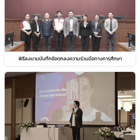
พิธีลงนามบันทึกข้อตกลงความร่วมมือทางการศึกษา