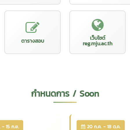
เว็บไซต์
ตารางสอบ
reg.mju.ac.th
กำหนดการ / Soon
 - 15 ก.ย.
20 ก.ค. - 18 ต.ค.