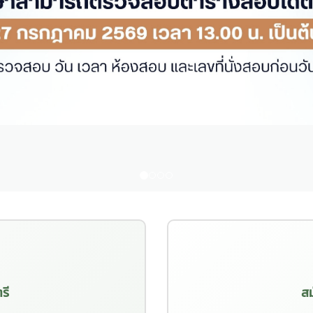
รี
สม