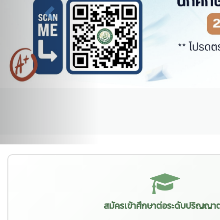
สมัครเข้าศึกษาต่อระดับปริญญาต