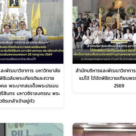
และพัฒนาวิชาการ มหาวิทยาลัย
สำนักบริหารและพัฒนาวิชาการ
มพิธีเฉลิมพระเกียรติและถวาย
แม่โจ้ ได้จัดพิธีถวายเทียนพ
งคล พระบาทสมเด็จพระปรเมน
2569
ศรีสินทร มหาวชิราลงกรณ พระ
วชิรเกล้าเจ้าอยู่หัว